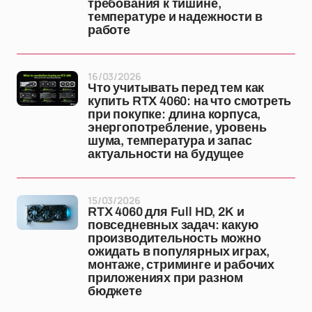
требования к тишине,
температуре и надежности в
работе
16/03/2026
Что учитывать перед тем как
купить RTX 4060: на что смотреть
при покупке: длина корпуса,
энергопотребление, уровень
шума, температура и запас
актуальности на будущее
15/03/2026
RTX 4060 для Full HD, 2K и
повседневных задач: какую
производительность можно
ожидать в популярных играх,
монтаже, стриминге и рабочих
приложениях при разном
бюджете