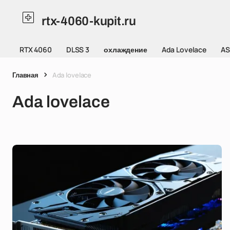
rtx-4060-kupit.ru
RTX 4060
DLSS 3
охлаждение
Ada Lovelace
AS
Главная
Ada lovelace
Ada lovelace