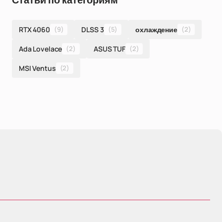
Статьи по категориям
RTX 4060
(9)
DLSS 3
(5)
охлаждение
(2)
Ada Lovelace
(2)
ASUS TUF
(2)
MSI Ventus
(2)